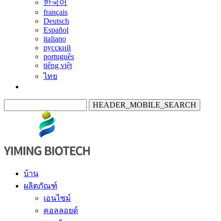
한국어
français
Deutsch
Español
italiano
русский
português
tiếng việt
ไทย
HEADER_MOBILE_SEARCH
บ้าน
ผลิตภัณฑ์
เอนไซม์
คอลลอยด์