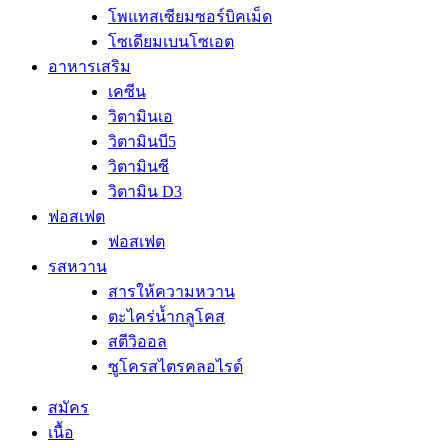
โพแทสเซียมซอร์บิคเม็ด
โซเดียมเบนโซเอต
อาหารเสริม
เคซีน
วิตามินเอ
วิตามินบี5
วิตามินซี
วิตามิน D3
ฟอสเฟต
ฟอสเฟต
รสหวาน
สารให้ความหวาน
ตะไคร่น้ำกลูโคส
สตีวิออล
ซูโครสไตรคลอไรด์
สมัคร
เนื้อ