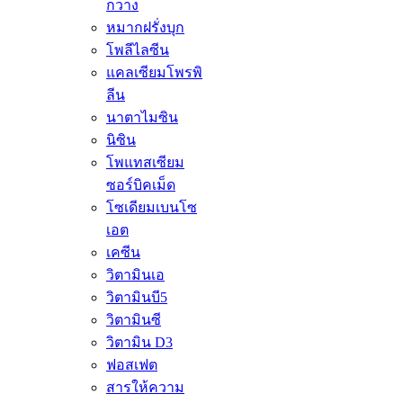
กวาง
หมากฝรั่งบุก
โพลีไลซีน
แคลเซียมโพรพิ
ลีน
นาตาไมซิน
นิซิน
โพแทสเซียม
ซอร์บิคเม็ด
โซเดียมเบนโซ
เอต
เคซีน
วิตามินเอ
วิตามินบี5
วิตามินซี
วิตามิน D3
ฟอสเฟต
สารให้ความ