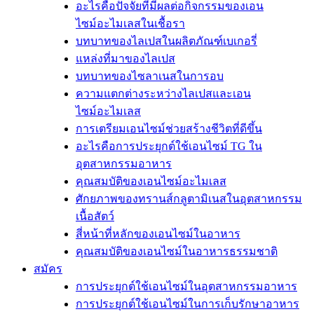
อะไรคือปัจจัยที่มีผลต่อกิจกรรมของเอน
ไซม์อะไมเลสในเชื้อรา
บทบาทของไลเปสในผลิตภัณฑ์เบเกอรี่
แหล่งที่มาของไลเปส
บทบาทของไซลาเนสในการอบ
ความแตกต่างระหว่างไลเปสและเอน
ไซม์อะไมเลส
การเตรียมเอนไซม์ช่วยสร้างชีวิตที่ดีขึ้น
อะไรคือการประยุกต์ใช้เอนไซม์ TG ใน
อุตสาหกรรมอาหาร
คุณสมบัติของเอนไซม์อะไมเลส
ศักยภาพของทรานส์กลูตามิเนสในอุตสาหกรรม
เนื้อสัตว์
สี่หน้าที่หลักของเอนไซม์ในอาหาร
คุณสมบัติของเอนไซม์ในอาหารธรรมชาติ
สมัคร
การประยุกต์ใช้เอนไซม์ในอุตสาหกรรมอาหาร
การประยุกต์ใช้เอนไซม์ในการเก็บรักษาอาหาร