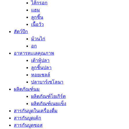
ไส้กรอก
แฮม
ลูกชิ้น
เนื้อวัว
สัตว์ปีก
ม้วนไก่
อก
อาหารทะเลคุณภาพ
เต้าหู้ปลา
ลูกชิ้นปลา
หอยเชลล์
ปลาบาร์เซโลนา
ผลิตภัณฑ์นม
ผลิตภัณฑ์โยเกิร์ต
ผลิตภัณฑ์เนยแข็ง
สารกันบูดในเครื่องดื่ม
สารกันบูดเค้ก
สารกันบูดซอส