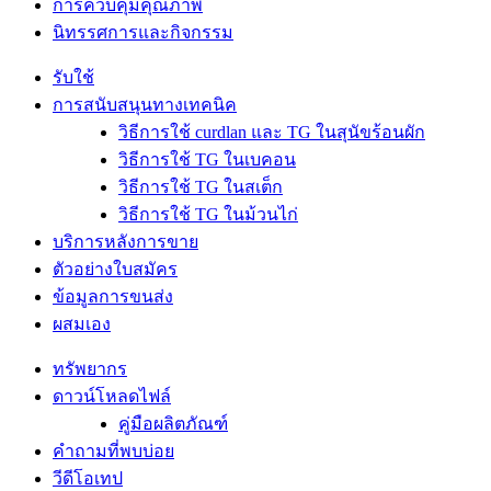
การควบคุมคุณภาพ
นิทรรศการและกิจกรรม
รับใช้
การสนับสนุนทางเทคนิค
วิธีการใช้ curdlan และ TG ในสุนัขร้อนผัก
วิธีการใช้ TG ในเบคอน
วิธีการใช้ TG ในสเต็ก
วิธีการใช้ TG ในม้วนไก่
บริการหลังการขาย
ตัวอย่างใบสมัคร
ข้อมูลการขนส่ง
ผสมเอง
ทรัพยากร
ดาวน์โหลดไฟล์
คู่มือผลิตภัณฑ์
คำถามที่พบบ่อย
วีดีโอเทป