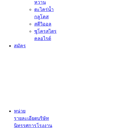
หวาน
ตะไคร่น้ำ
กลูโคส
สตีวิออล
ซูโครสไตร
คลอไรด์
สมัคร
หน่วย
รายละเอียดบริษัท
นิทรรศการโรงงาน