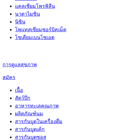
แคลเซียมโพรพิลีน
นาตาไมซิน
นิซิน
โพแทสเซียมซอร์บิคเม็ด
โซเดียมเบนโซเอต
การดูแลสุขภาพ
สมัคร
เนื้อ
สัตว์ปีก
อาหารทะเลคุณภาพ
ผลิตภัณฑ์นม
สารกันบูดในเครื่องดื่ม
สารกันบูดเค้ก
สารกันบูดซอส