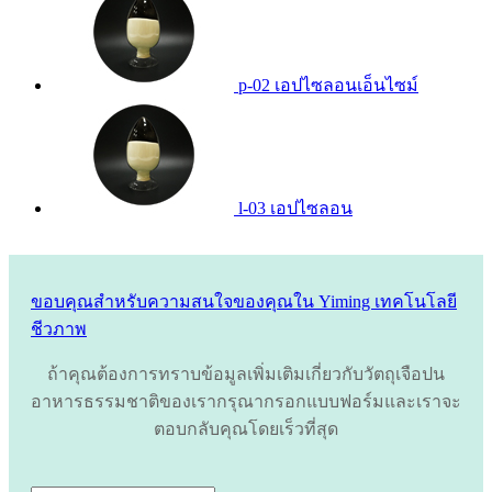
p-02 เอปไซลอนเอ็นไซม์
l-03 เอปไซลอน
ขอบคุณสำหรับความสนใจของคุณใน
Yiming เทคโนโลยี
ชีวภาพ
ถ้าคุณต้องการทราบข้อมูลเพิ่มเติมเกี่ยวกับวัตถุเจือปน
อาหารธรรมชาติของเรากรุณากรอกแบบฟอร์มและเราจะ
ตอบกลับคุณโดยเร็วที่สุด