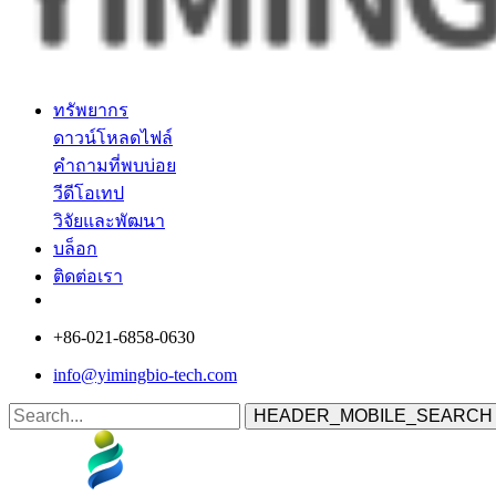
ทรัพยากร
ดาวน์โหลดไฟล์
คำถามที่พบบ่อย
วีดีโอเทป
วิจัยและพัฒนา
บล็อก
ติดต่อเรา
+86-021-6858-0630
info@yimingbio-tech.com
HEADER_MOBILE_SEARCH