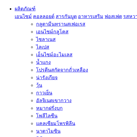
ผลิตภัณฑ์
เอนไซม์
คอลลอยด์
สารกันบูด
อาหารเสริม
ฟอสเฟต
รสหว
กลูตามีนทรานสเฟอเรส
เอนไซม์กลูโคส
ไซลาเนส
ไลเปส
เอ็นไซม์อะไมเลส
น้ำแกง
โปรตีนสกัดจากถั่วเหลือง
น่ารังเกียจ
วุ้น
กาวเย็น
อัลจิเนตเขากวาง
หมากฝรั่งบุก
โพลีไลซีน
แคลเซียมโพรพิลีน
นาตาไมซิน