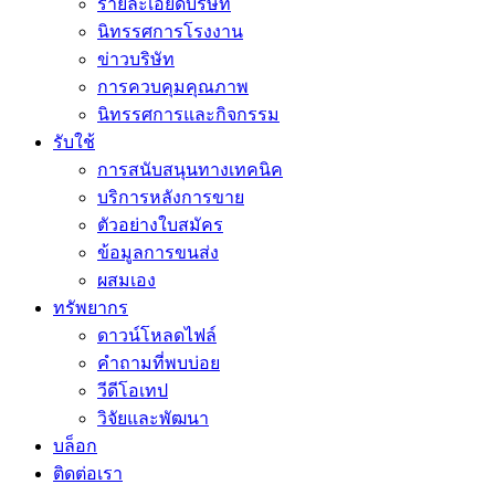
รายละเอียดบริษัท
นิทรรศการโรงงาน
ข่าวบริษัท
การควบคุมคุณภาพ
นิทรรศการและกิจกรรม
รับใช้
การสนับสนุนทางเทคนิค
บริการหลังการขาย
ตัวอย่างใบสมัคร
ข้อมูลการขนส่ง
ผสมเอง
ทรัพยากร
ดาวน์โหลดไฟล์
คำถามที่พบบ่อย
วีดีโอเทป
วิจัยและพัฒนา
บล็อก
ติดต่อเรา