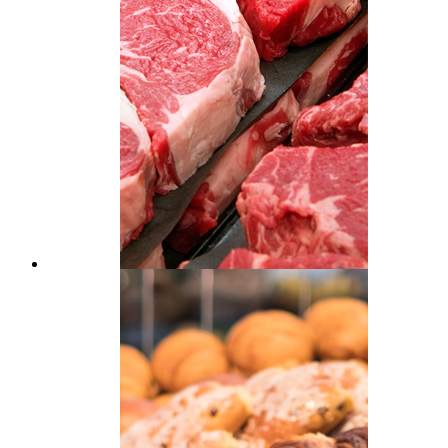
ผลิตภัณฑ์เนื้อสัตว์