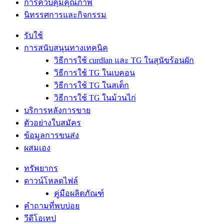
การควบคุมคุณภาพ
นิทรรศการและกิจกรรม
รับใช้
การสนับสนุนทางเทคนิค
วิธีการใช้ curdlan และ TG ในสุนัขร้อนผัก
วิธีการใช้ TG ในเบคอน
วิธีการใช้ TG ในสเต็ก
วิธีการใช้ TG ในม้วนไก่
บริการหลังการขาย
ตัวอย่างใบสมัคร
ข้อมูลการขนส่ง
ผสมเอง
ทรัพยากร
ดาวน์โหลดไฟล์
คู่มือผลิตภัณฑ์
คำถามที่พบบ่อย
วีดีโอเทป