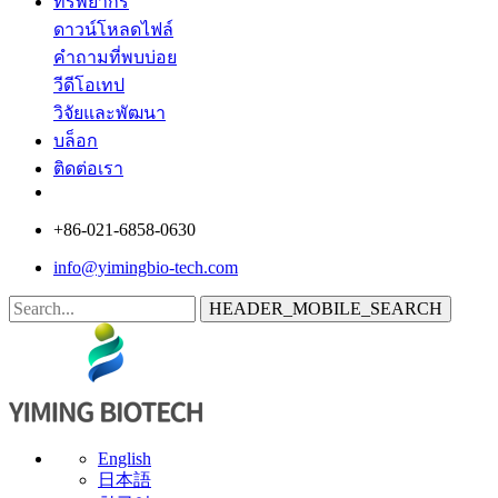
ทรัพยากร
ดาวน์โหลดไฟล์
คำถามที่พบบ่อย
วีดีโอเทป
วิจัยและพัฒนา
บล็อก
ติดต่อเรา
+86-021-6858-0630
info@yimingbio-tech.com
HEADER_MOBILE_SEARCH
English
日本語