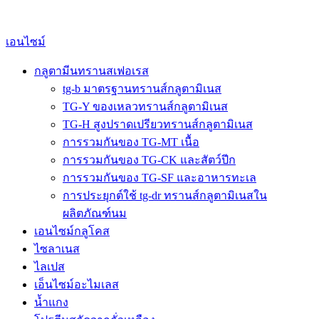
เอนไซม์
กลูตามีนทรานสเฟอเรส
tg-b มาตรฐานทรานส์กลูตามิเนส
TG-Y ของเหลวทรานส์กลูตามิเนส
TG-H สูงปราดเปรียวทรานส์กลูตามิเนส
การรวมกันของ TG-MT เนื้อ
การรวมกันของ TG-CK และสัตว์ปีก
การรวมกันของ TG-SF และอาหารทะเล
การประยุกต์ใช้ tg-dr ทรานส์กลูตามิเนสใน
ผลิตภัณฑ์นม
เอนไซม์กลูโคส
ไซลาเนส
ไลเปส
เอ็นไซม์อะไมเลส
น้ำแกง