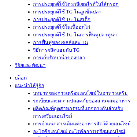
การประยุกต์ใช้ไตรกลีเซอไรด์ในไส้กรอก
การประยุกต์ใช้ TG ในลูกชิ้นปลา
การประยุกต์ใช้ TG ในสเต็ก
การประยุกต์ใช้ในเนื้ออกไก่
การประยุกต์ใช้ TG ในการฟื้นฟูปลาทูน่า
การฟื้นฟูของเชลล์และ TG
วิธีการผลิตแฮมกับ TG
การเก็บรักษาน้ำของปลา
วิจัยและพัฒนา
บล็อก
แนะนำให้รู้จัก
บทบาทของการเตรียมเอนไซม์ในอาหารเสริม
ระเบียบและความปลอดภัยของส่วนผสมอาหาร
ผลิตภัณฑ์อุตสาหกรรมที่แตกต่างกันสำหรับ
การเตรียมเอนไซม์
การจำแนกสารเติมแต่งอาหารสัตว์ด้วยเอนไซม์
อะไรคือเอนไซม์ อะไรคือการเตรียมเอนไซม์