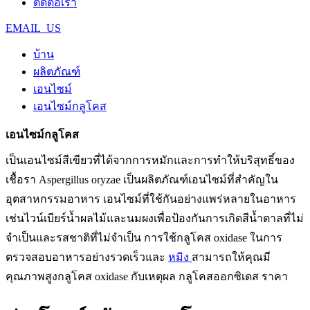
ติดต่อเรา
EMAIL_US
บ้าน
ผลิตภัณฑ์
เอนไซม์
เอนไซม์กลูโคส
เอนไซม์กลูโคส
เป็นเอนไซม์สีเขียวที่ได้จากการหมักและการทำให้บริสุทธิ์ของ
เชื้อรา Aspergillus oryzae เป็นผลิตภัณฑ์เอนไซม์ที่สำคัญใน
อุตสาหกรรมอาหาร เอนไซม์ที่ใช้กันอย่างแพร่หลายในอาหาร
เช่นไวน์เบียร์น้ำผลไม้และนมผงเพื่อป้องกันการเกิดสีน้ำตาลที่ไม่
จำเป็นและรสชาติที่ไม่จำเป็น การใช้กลูโคส oxidase ในการ
ตรวจสอบอาหารอย่างรวดเร็วและ
หมิง
สามารถให้คุณมี
คุณภาพสูงกลูโคส oxidase กับเหตุผล กลูโคสออกซิเดส ราคา