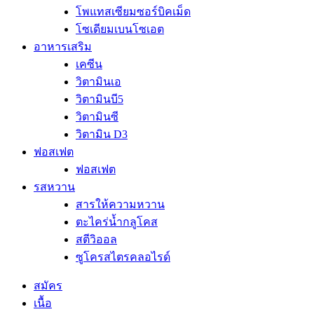
โพแทสเซียมซอร์บิคเม็ด
โซเดียมเบนโซเอต
อาหารเสริม
เคซีน
วิตามินเอ
วิตามินบี5
วิตามินซี
วิตามิน D3
ฟอสเฟต
ฟอสเฟต
รสหวาน
สารให้ความหวาน
ตะไคร่น้ำกลูโคส
สตีวิออล
ซูโครสไตรคลอไรด์
สมัคร
เนื้อ