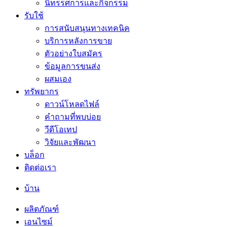
นิทรรศการและกิจกรรม
รับใช้
การสนับสนุนทางเทคนิค
บริการหลังการขาย
ตัวอย่างใบสมัคร
ข้อมูลการขนส่ง
ผสมเอง
ทรัพยากร
ดาวน์โหลดไฟล์
คำถามที่พบบ่อย
วีดีโอเทป
วิจัยและพัฒนา
บล็อก
ติดต่อเรา
บ้าน
ผลิตภัณฑ์
เอนไซม์