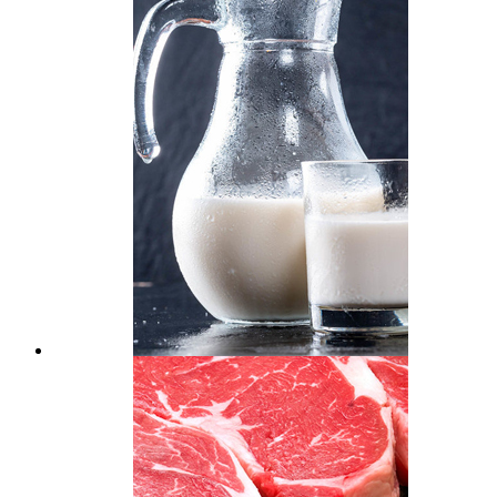
ผลิตภัณฑ์นม