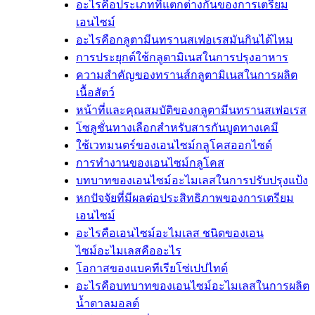
อะไรคือประเภทที่แตกต่างกันของการเตรียม
เอนไซม์
อะไรคือกลูตามีนทรานสเฟอเรสมันกินได้ไหม
การประยุกต์ใช้กลูตามิเนสในการปรุงอาหาร
ความสำคัญของทรานส์กลูตามิเนสในการผลิต
เนื้อสัตว์
หน้าที่และคุณสมบัติของกลูตามีนทรานสเฟอเรส
โซลูชั่นทางเลือกสำหรับสารกันบูดทางเคมี
ใช้เวทมนตร์ของเอนไซม์กลูโคสออกไซด์
การทำงานของเอนไซม์กลูโคส
บทบาทของเอนไซม์อะไมเลสในการปรับปรุงแป้ง
หกปัจจัยที่มีผลต่อประสิทธิภาพของการเตรียม
เอนไซม์
อะไรคือเอนไซม์อะไมเลส ชนิดของเอน
ไซม์อะไมเลสคืออะไร
โอกาสของแบคทีเรียโซ่เปปไทด์
อะไรคือบทบาทของเอนไซม์อะไมเลสในการผลิต
น้ำตาลมอลต์