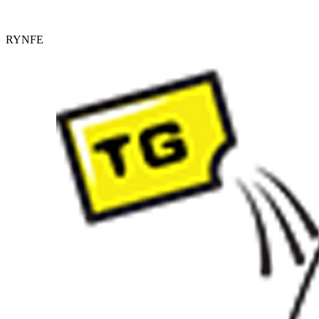
RYNFE