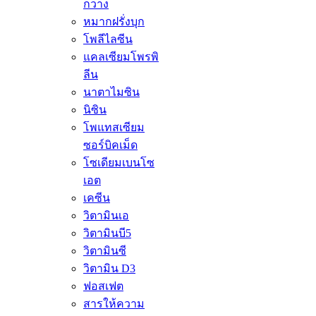
กวาง
หมากฝรั่งบุก
โพลีไลซีน
แคลเซียมโพรพิ
ลีน
นาตาไมซิน
นิซิน
โพแทสเซียม
ซอร์บิคเม็ด
โซเดียมเบนโซ
เอต
เคซีน
วิตามินเอ
วิตามินบี5
วิตามินซี
วิตามิน D3
ฟอสเฟต
สารให้ความ