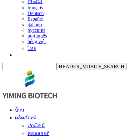
한국어
français
Deutsch
Español
italiano
русский
português
tiếng việt
ไทย
HEADER_MOBILE_SEARCH
บ้าน
ผลิตภัณฑ์
เอนไซม์
คอลลอยด์