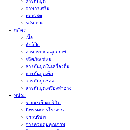
สารกันบูด
อาหารเสริม
ฟอสเฟต
รสหวาน
สมัคร
เนื้อ
สัตว์ปีก
อาหารทะเลคุณภาพ
ผลิตภัณฑ์นม
สารกันบูดในเครื่องดื่ม
สารกันบูดเค้ก
สารกันบูดซอส
สารกันบูดเครื่องสำอาง
หน่วย
รายละเอียดบริษัท
นิทรรศการโรงงาน
ข่าวบริษัท
การควบคุมคุณภาพ